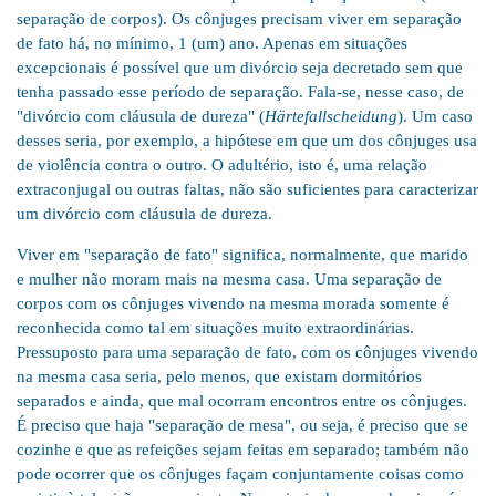
separação de corpos). Os cônjuges precisam viver em separação
de fato há, no mínimo, 1 (um) ano. Apenas em situações
excepcionais é possível que um divórcio seja decretado sem que
tenha passado esse período de separação. Fala-se, nesse caso, de
"divórcio com cláusula de dureza" (
Härtefallscheidung
). Um caso
desses seria, por exemplo, a hipótese em que um dos cônjuges usa
de violência contra o outro. O adultério, isto é, uma relação
extraconjugal ou outras faltas, não são suficientes para caracterizar
um divórcio com cláusula de dureza.
Viver em "separação de fato" significa, normalmente, que marido
e mulher não moram mais na mesma casa. Uma separação de
corpos com os cônjuges vivendo na mesma morada somente é
reconhecida como tal em situações muito extraordinárias.
Pressuposto para uma separação de fato, com os cônjuges vivendo
na mesma casa seria, pelo menos, que existam dormitórios
separados e ainda, que mal ocorram encontros entre os cônjuges.
É preciso que haja "separação de mesa", ou seja, é preciso que se
cozinhe e que as refeições sejam feitas em separado; também não
pode ocorrer que os cônjuges façam conjuntamente coisas como