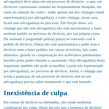
advogado(a) deva atuar em um processo de divórcio - o que, em
divórcios consensuais costuma ser frequentemente desejado, em
razão de redução de custos - então apenas um dos cônjuges estará
representado(a) por advogado(a); o outro cônjuge, nesse caso,
ficará sem advogado(a) no processo. Em função disso, o/a
cônjuge que não tem advogado(a) não está autorizado(a) a fazer
nenhum pedido no processo de divórcio, por sua própria conta.
Ele somente é perguntado pelo(a) juiz(a) se concorda com o
pedido de divórcio. Ele(a) não está autorizado(a) a pedir nem o
divórcio nem a fazer pedidos em causas acessórias, tais como
alimentos, guarda ou compensação dos acréscimos patrimoniais
havidos pelas partes durante o casamento. O(a) advogado(a) do(a)
requerente também não pode aconselhar a parte não representada
por advogado(a), no processo de divórcio. Assim, o cônjuge que
aceita a participar de um processo de divórcio sem ter um
advogado(a) precisa saber exatamente o que está fazendo.
Inexistência de culpa
Em causas de divórcio na Alemanha, não existe nenhuma
condenação por culpa. Disso decorre que a sentença de divórcio