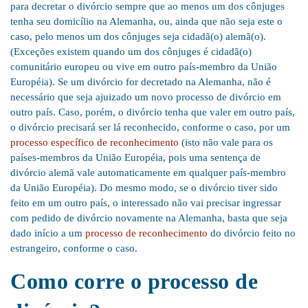
para decretar o divórcio sempre que ao menos um dos cônjuges
tenha seu domicílio na Alemanha, ou, ainda que não seja este o
caso, pelo menos um dos cônjuges seja cidadã(o) alemã(o).
(Exceções existem quando um dos cônjuges é cidadã(o)
comunitário europeu ou vive em outro país-membro da União
Européia). Se um divórcio for decretado na Alemanha, não é
necessário que seja ajuizado um novo processo de divórcio em
outro país. Caso, porém, o divórcio tenha que valer em outro país,
o divórcio precisará ser lá reconhecido, conforme o caso, por um
processo específico de reconhecimento
(isto não vale para os
países-membros da União Européia, pois uma sentença de
divórcio alemã vale automaticamente em qualquer país-membro
da União Européia). Do mesmo modo, se o divórcio tiver sido
feito em um outro país, o interessado não vai precisar ingressar
com pedido de divórcio novamente na Alemanha, basta que seja
dado início a um
processo de reconhecimento
do divórcio feito no
estrangeiro, conforme o caso.
Como corre o processo de